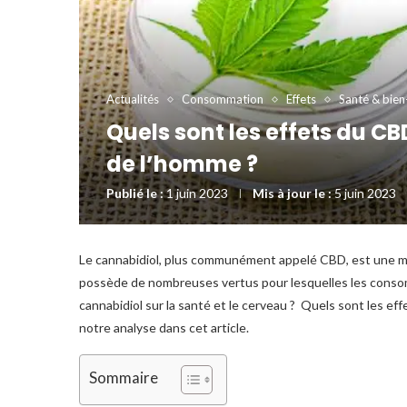
Actualités
Consommation
Effets
Santé & bien
Quels sont les effets du CB
de l’homme ?
Publié le :
1 juin 2023
Mis à jour le :
5 juin 2023
Le cannabidiol, plus communément appelé CBD, est une mol
possède de nombreuses vertus pour lesquelles les consom
cannabidiol sur la santé et le cerveau ? Quels sont les e
notre analyse dans cet article.
Sommaire