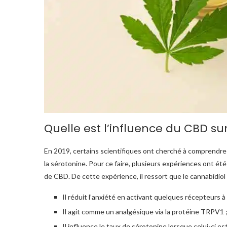
Quelle est l’influence du CBD sur
En 2019, certains scientifiques ont cherché à comprendre
la sérotonine. Pour ce faire, plusieurs expériences ont ét
de CBD. De cette expérience, il ressort que le cannabidiol 
Il réduit l’anxiété en activant quelques récepteurs à 
Il agit comme un analgésique via la protéine TRPV1 
Il influence le taux de sérotonine lorsque celui-ci es