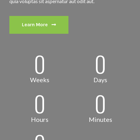
quia voluptas sit aspernatur aut odit aut.
Learn More
0
0
Weeks
Days
0
0
Hours
Minutes