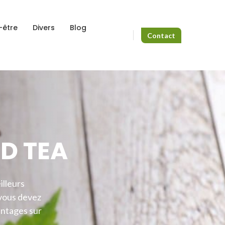
-être
Divers
Blog
Contact
D TEA
illeurs
 vous devez
antages sur