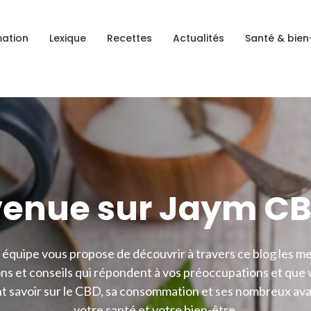
ation
Lexique
Recettes
Actualités
Santé & bien
venue sur Jaym CB
équipe vous propose de découvrir à travers ce blog les me
ns et conseils qui répondent à vos préoccupations et que
 savoir sur le CBD, sa consommation et ses nombreux av
votre santé et votre bien-être.