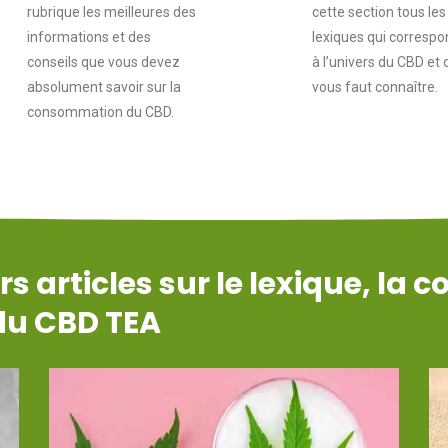
rubrique les meilleures des
cette section tous les
informations et des
lexiques qui corresp
conseils que vous devez
à l’univers du CBD et q
absolument savoir sur la
vous faut connaître.
consommation du CBD.
s articles sur le lexique, la
 du CBD TEA