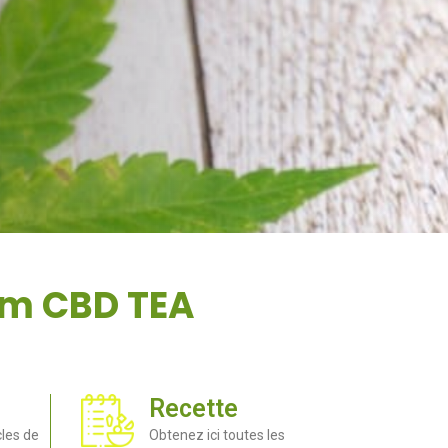
aym CBD TEA
Recette
cles de
Obtenez ici toutes les